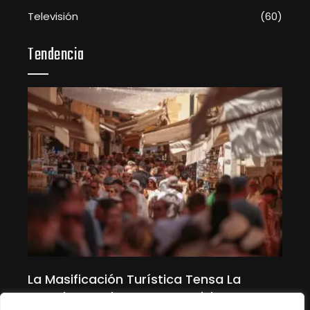
Televisión
(60)
Tendencia
ra
La Masificación Turística Tensa La
Aus
car
Cuerda En Baleares: “Se Legisla Contra
Ref